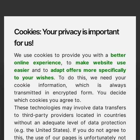
Cookies: Your privacy is important
for us!
We use cookies to provide you with a
better
online experience
, to
make website use
Domaininformation
easier
and to
adapt offers more specifically
to your wishes
. To do this, we need your
Domaininformation | Dansk
cookie information, which is always
transmitted in encrypted form. You decide
Saerpris: 2.500,00 Euro (ekskl. moms)
which cookies you agree to.
These technologies may involve data transfers
NY
Attraktive domænealternativer direkte på Find-Your-
to third-party providers located in countries
Domain.eu
without an adequate level of data protection
opdag ->
(e.g. the United States). If you do not agree to
this, the use of our pages is unfortunately not