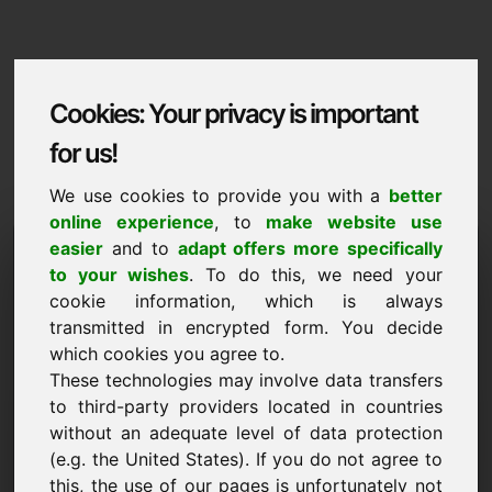
Cookies: Your privacy is important
for us!
We use cookies to provide you with a
better
online experience
, to
make website use
Domaininformation
easier
and to
adapt offers more specifically
to your wishes
. To do this, we need your
Domaininformation | Magyar
cookie information, which is always
transmitted in encrypted form. You decide
Kedvezmenyes ar: 2.500,00 Euro (AFA
nelkul)
which cookies you agree to.
These technologies may involve data transfers
ÚJ
to third-party providers located in countries
Vonzó domain-alternatívák közvetlenül a Find-Your-
without an adequate level of data protection
Domain.eu oldalon
felfedezés ->
(e.g. the United States). If you do not agree to
this, the use of our pages is unfortunately not