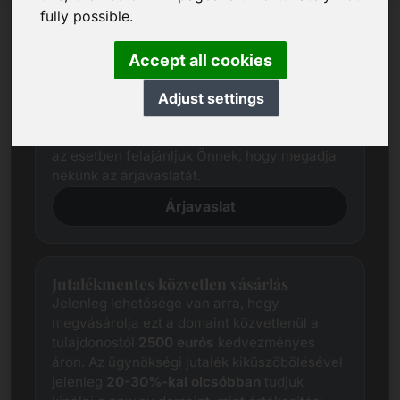
fully possible.
Árjavaslat
Kiterjedt kutatással mindig megpróbáljuk
Accept all cookies
meghatározni az egyes domainek
tisztességes piaci árát.
Adjust settings
Ettől függetlenül az érdekelt felek árelvárásai
gyakran eltérnek az eladó elvárásaitól. Ebben
az esetben felajánljuk Önnek, hogy megadja
nekünk az árjavaslatát.
Árjavaslat
Jutalékmentes közvetlen vásárlás
Jelenleg lehetősége van arra, hogy
megvásárolja ezt a domaint közvetlenül a
tulajdonostól
2500 eurós
kedvezményes
áron. Az ügynökségi jutalék kiküszöbölésével
jelenleg
20-30%-kal olcsóbban
tudjuk