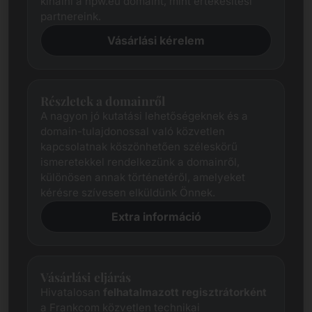
kínálni a npw.eu domaint, mint értékesítési
partnereink.
Vásárlási kérelem
Részletek a domainről
A nagyon jó kutatási lehetőségeknek és a
domain-tulajdonossal való közvetlen
kapcsolatnak köszönhetően széleskörű
ismeretekkel rendelkezünk a domainről,
különösen annak történetéről, amelyeket
kérésre szívesen elküldünk Önnek.
Extra információ
Vásárlási eljárás
Hivatalosan
felhatalmazott regisztrátorként
a Frankcom közvetlen technikai